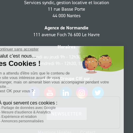
Services syndic, gestion locative et location
11 rue Basse Porte
44 000 Nantes
Agence de Normandie
111 avenue Foch 76 600 Le Havre
Horaires
Du lundi au jeudi 9h - 12h30, 13h30 - 18h,
le vendredi 9h - 12h30, 13h30 - 17h
Suivez le Groupe CIF sur :
Facebook
YouTube
LinkedIn
Instagram
Twitter
NEWSLETTER
Mentions légales
Contact