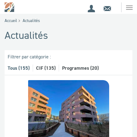
Espace
Contact
Ouv
Espace
client
le
Accueil
Actualités
me
de
Actualités
recherche
Filtrer par catégorie :
Tous (155)
CIF (135)
Programmes (20)