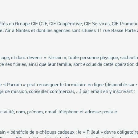
étés du Groupe CIF (CIF, CIF Coopérative, CIF Services, CIF Promotio
 Bel Air à Nantes et dont les agences sont situées 11 rue Basse Port
nage, et donc devenir « Parrain », toute personne physique, sachant 
 ses filiales, ainsi que leur famille, sont exclus de cette opération 
e « Parrain » peut renseigner le formulaire en ligne (disponible sur s
gé de mission, conseiller commercial, ...) par email en y inscrivant :
: civilité, nom, prénom, email, téléphone et adresse postale
rain » bénéficie de e-chèques cadeaux : le « Filleul » devra obligato