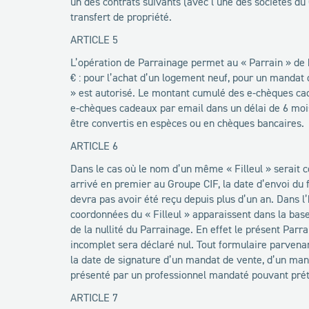
un des contrats suivants (avec l’une des sociétés du 
transfert de propriété.
ARTICLE 5
L’opération de Parrainage permet au « Parrain » de b
€ : pour l’achat d’un logement neuf, pour un mandat 
» est autorisé. Le montant cumulé des e-chèques cad
e-chèques cadeaux par email dans un délai de 6 mois
être convertis en espèces ou en chèques bancaires.
ARTICLE 6
Dans le cas où le nom d’un même « Filleul » serait c
arrivé en premier au Groupe CIF, la date d’envoi du f
devra pas avoir été reçu depuis plus d’un an. Dans l’h
coordonnées du « Filleul » apparaissent dans la bas
de la nullité du Parrainage. En effet le présent Par
incomplet sera déclaré nul. Tout formulaire parvenan
la date de signature d’un mandat de vente, d’un manda
présenté par un professionnel mandaté pouvant pré
ARTICLE 7