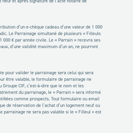
t neuf et après signature de l’acte notarié de
ttribution d’un e-chèque cadeau d’une valeur de 1 000
dic. Le Parrainage simultané de plusieurs « Filleuls
000 € par année civile. Le « Parrain » recevra ses
deaux, d’une validité maximum d’un an, ne pourront
e pour valider le parrainage sera celui qui sera
our être valable, le formulaire de parrainage ne
du Groupe CIF, c’est-à-dire que le nom et les
strement du parrainage, le « Parrain » sera informé
entifiées comme prospects. Tout formulaire ou email
que de réservation de l’achat d’un logement neuf ou
 parrainage ne sera pas valable si le « Filleul » est