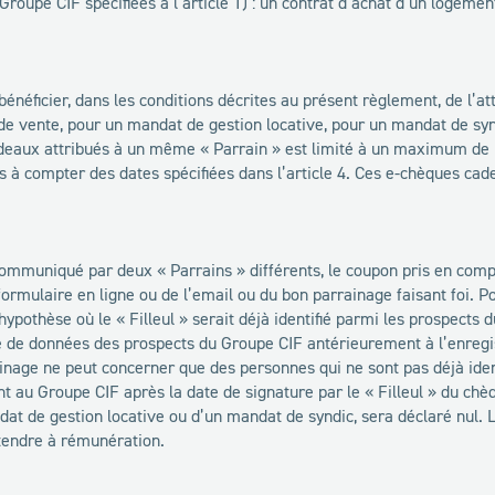
Groupe CIF spécifiées à l’article 1) : un contrat d’achat d’un logemen
énéficier, dans les conditions décrites au présent règlement, de l’a
de vente, pour un mandat de gestion locative, pour un mandat de syn
eaux attribués à un même « Parrain » est limité à un maximum de 1 
 à compter des dates spécifiées dans l’article 4. Ces e-chèques ca
ommuniqué par deux « Parrains » différents, le coupon pris en compt
ormulaire en ligne ou de l’email ou du bon parrainage faisant foi. P
ypothèse où le « Filleul » serait déjà identifié parmi les prospects 
e de données des prospects du Groupe CIF antérieurement à l’enregi
rainage ne peut concerner que des personnes qui ne sont pas déjà id
t au Groupe CIF après la date de signature par le « Filleul » du chè
t de gestion locative ou d’un mandat de syndic, sera déclaré nul. Le
tendre à rémunération.