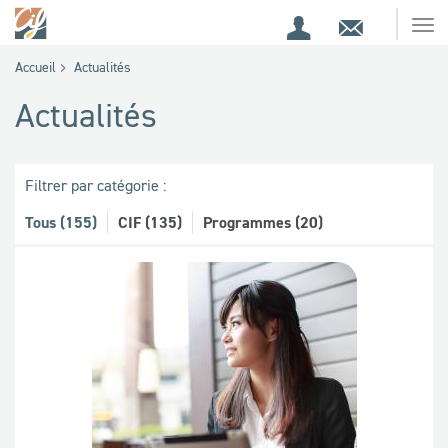
Espace
Contact
Ouv
Espace
client
le
Accueil
Actualités
me
de
Actualités
recherche
Filtrer par catégorie :
Tous (155)
CIF (135)
Programmes (20)