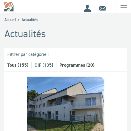
Espace
Contact
Ouv
Espace
client
le
Accueil
Actualités
me
de
Actualités
recherche
Filtrer par catégorie :
Tous (155)
CIF (135)
Programmes (20)