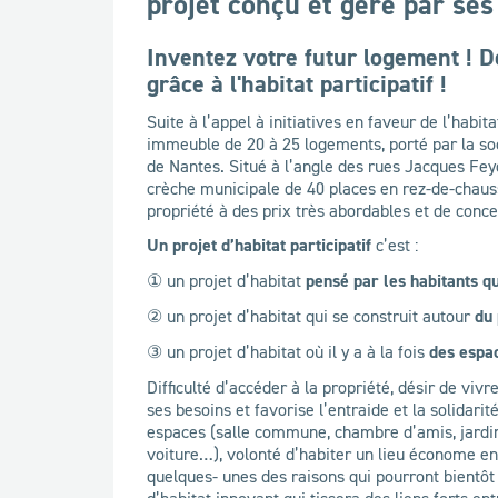
projet conçu et géré par ses 
Inventez votre futur logement ! 
grâce à l'habitat participatif !
Suite à l’appel à initiatives en faveur de l’habit
immeuble de 20 à 25 logements, porté par la soci
de Nantes. Situé à l’angle des rues Jacques Fey
crèche municipale de 40 places en rez-de-chaus
propriété à des prix très abordables et de con
Un projet d’habitat participatif
c’est :
① un projet d’habitat
pensé par les habitants q
② un projet d’habitat qui se construit autour
du 
③ un projet d’habitat où il y a à la fois
des espac
Difficulté d’accéder à la propriété, désir de viv
ses besoins et favorise l’entraide et la solidar
espaces (salle commune, chambre d’amis, jardin…
voiture…), volonté d’habiter un lieu économe en
quelques- unes des raisons qui pourront bientôt 
d’habitat innovant qui tissera des liens forts ent