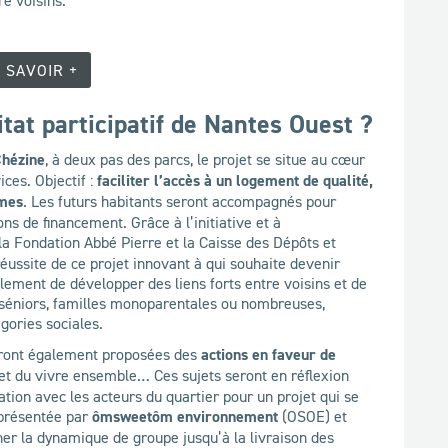
 SAVOIR +
itat participatif de Nantes Ouest ?
Chézine
, à deux pas des parcs, le projet se situe au cœur
ces. Objectif :
faciliter l’accès à un logement de qualité,
êmes
. Les futurs habitants seront accompagnés pour
ions de financement. Grâce à l’initiative et à
 la Fondation Abbé Pierre et la Caisse des Dépôts et
éussite de ce projet innovant à qui souhaite devenir
alement de développer des liens forts entre voisins et de
 (séniors, familles monoparentales ou nombreuses,
gories sociales.
seront également proposées des
actions en faveur de
et du vivre ensemble… Ces sujets seront en réflexion
tion avec les acteurs du quartier pour un projet qui se
eprésentée par
ômsweetôm environnement
(OSOE) et
r la dynamique de groupe jusqu’à la livraison des