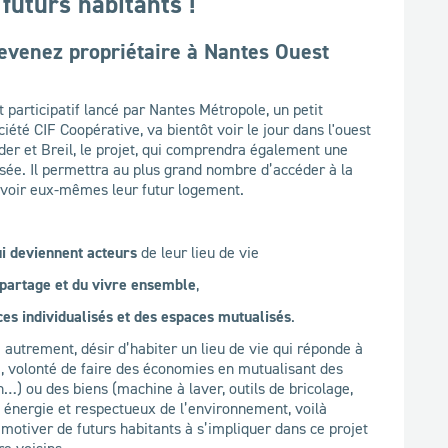
futurs habitants !
Devenez propriétaire à Nantes Ouest
at participatif lancé par Nantes Métropole, un petit
été CIF Coopérative, va bientôt voir le jour dans l'ouest
der et Breil, le projet, qui comprendra également une
sée. Il permettra au plus grand nombre d’accéder à la
cevoir eux-mêmes leur futur logement.
ui deviennent acteurs
de leur lieu de vie
partage et du vivre ensemble
,
es individualisés et des espaces mutualisés
.
re autrement, désir d’habiter un lieu de vie qui réponde à
ité, volonté de faire des économies en mutualisant des
) ou des biens (machine à laver, outils de bricolage,
 énergie et respectueux de l’environnement, voilà
motiver de futurs habitants à s’impliquer dans ce projet
re voisins.