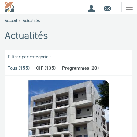
Espace
Contact
Ouv
Espace
client
le
Accueil
Actualités
me
de
Actualités
recherche
Filtrer par catégorie :
Tous (155)
CIF (135)
Programmes (20)