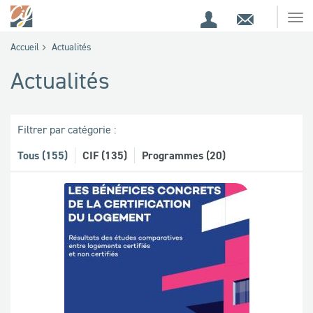
Espace
Contact
Ouv
Espace
client
le
Accueil
Actualités
me
de
Actualités
recherche
Filtrer par catégorie :
Tous (155)
CIF (135)
Programmes (20)