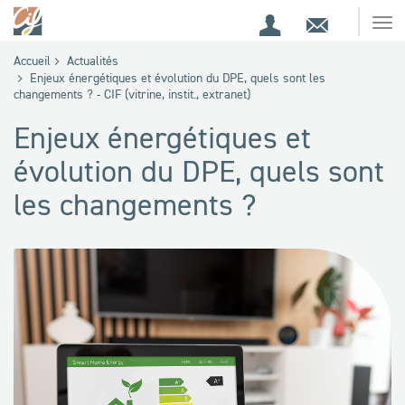
Espace
Contact
Ouv
Espace
client
le
Accueil
Actualités
me
de
Enjeux énergétiques et évolution du DPE, quels sont les
changements ? - CIF (vitrine, instit., extranet)
recherche
Enjeux énergétiques et
évolution du DPE, quels sont
les changements ?