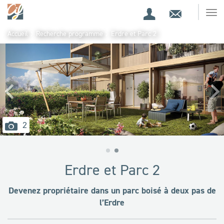
Espace
Contact
Ouv
Espace
client
le
Accueil
Recherche programme
Erdre et Parc 2
me
de
Précédent
Sui
recherche
images
2
disponibles
Erdre et Parc 2
Devenez propriétaire dans un parc boisé à deux pas de
l’Erdre