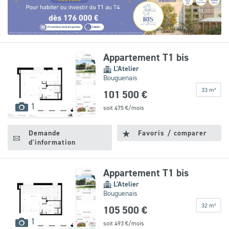
Leaflet
|
©
OpenStreetMap
contributors
Appartement T1 bis
L'Atelier
Bouguenais
33 m²
101 500 €
images
1
soit
475
€/mois
disponibles
Demande
Favoris / comparer
d'information
Appartement T1 bis
L'Atelier
Bouguenais
32 m²
105 500 €
images
1
soit
493
€/mois