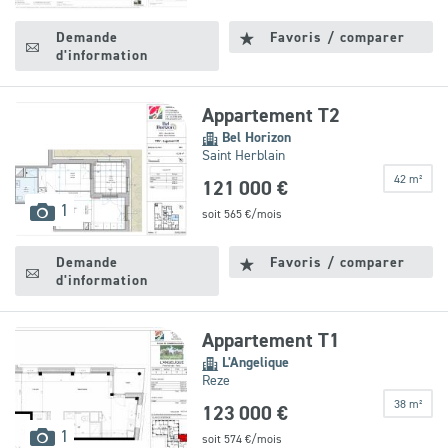
disponibles
Demande
Favoris / comparer
d'information
Appartement T2
Bel Horizon
Saint Herblain
42 m²
121 000 €
images
1
soit
565
€/mois
disponibles
Demande
Favoris / comparer
d'information
Appartement T1
L'Angelique
Reze
38 m²
123 000 €
images
1
soit
574
€/mois