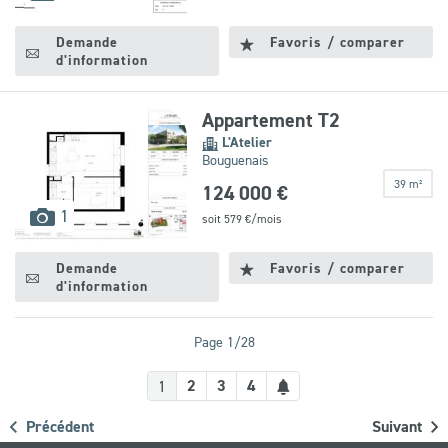
disponibles
Demande
Favoris / comparer
d'information
Appartement T2
L'Atelier
Bouguenais
39 m²
124 000 €
images
1
soit
579
€/mois
disponibles
Demande
Favoris / comparer
d'information
Page 1/28
Créer
2
3
4
1
une
Précédent
Suivant
alerte