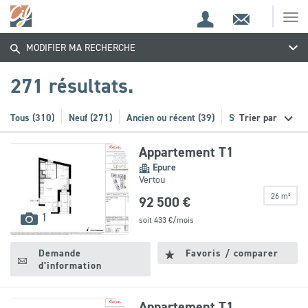
Espace
Contact
Ouv
Trouvez
Espace
client
le
MODIFIER MA RECHERCHE
me
de
votre
recherche
271 résultats.
bien
Tous (310)
Neuf (271)
Ancien ou récent (39)
Stationnement (21)
Trier par
Appartement T1
Epure
Vertou
26 m²
92 500 €
images
1
soit
433
€/mois
disponibles
Demande
Favoris / comparer
d'information
Appartement T1