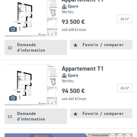
Epure
Vertou
26 m²
93 500 €
images
1
soit
438
€/mois
disponibles
Demande
Favoris / comparer
d'information
Appartement T1
Epure
Vertou
26 m²
94 500 €
images
1
soit
442
€/mois
disponibles
Demande
Favoris / comparer
d'information