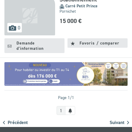
Carré Petit Prince
Pornichet
15 000 €
images
0
disponibles
Demande
Favoris / comparer
d'information
Page 1/1
Créer
1
une
Précédent
Suivant
alerte