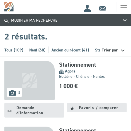
Espace
Contact
Ouv
Trouvez
Espace
client
le
MODIFIER MA RECHERCHE
me
de
votre
recherche
2 résultats.
bien
Tous (109)
Neuf (68)
Ancien ou récent (41)
Stationnement (2)
Trier par
Stationnement
Agora
Bottière - Chénaie - Nantes
1 000 €
images
0
disponibles
Demande
Favoris / comparer
d'information
Stationnement