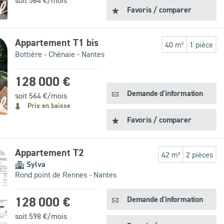
soit
564
€/mois
Favoris / comparer
Appartement T1 bis
40 m²
1 pièce
Bottière - Chénaie - Nantes
128 000 €
Demande d'information
soit
564
€/mois
Prix en baisse
Favoris / comparer
Appartement T2
42 m²
2 pièces
Sylva
Rond point de Rennes - Nantes
128 000 €
Demande d'information
soit
598
€/mois