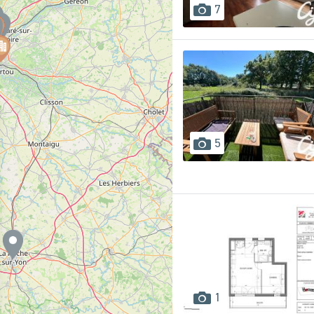
images
7
disponibles
images
5
disponibles
images
1
disponibles