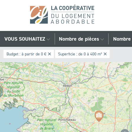
Trouvez
VOUS SOUHAITEZ
Nombre de pièces
Nombre 
votre
Budget :
à partir de 0 €
Superficie :
de 0 à 400 m²
bien