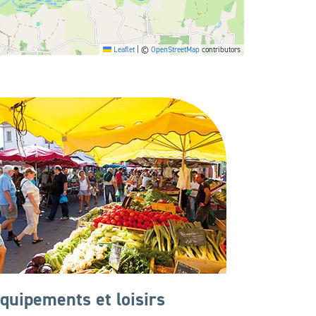
Leaflet
|
©
OpenStreetMap
contributors
quipements et loisirs