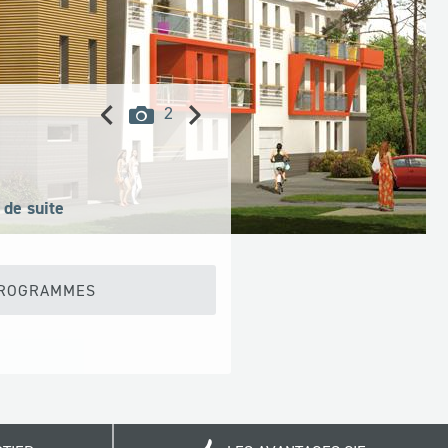
Précédent
Suivant
images
2
disponibles
 de suite
PROGRAMMES