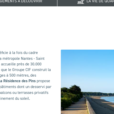
GEMENTS À DÉCOUVRIR
LA VIE DE QUA
éficie à la fois du cadre
a métropole Nantes - Saint
 accueille près de 30.000
 que le Groupe CIF construit la
ages à 500 mètres, des
a Résidence des Pins
propose
bâtiments dont un desservi par
balcons ou terrasses privatifs
einement du soleil.