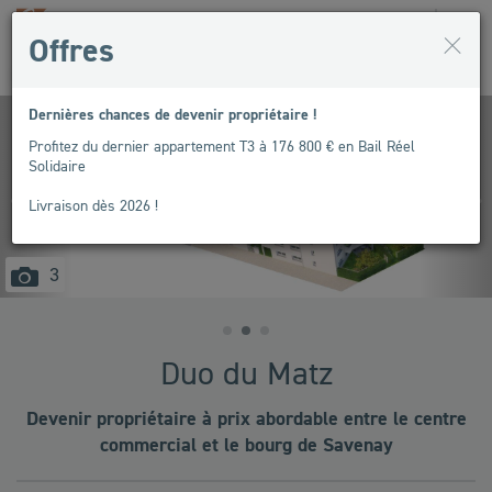
Espace
Contact
Ouv
Offres
Espace
client
le
Accueil
Recherche programme
Duo du Matz
me
de
Précédent
Sui
Dernières chances de devenir propriétaire !
recherche
Profitez du dernier appartement T3 à 176 800 € en Bail Réel
Solidaire
Livraison dès 2026 !
images
3
disponibles
Duo du Matz
Devenir propriétaire à prix abordable entre le centre
commercial et le bourg de Savenay