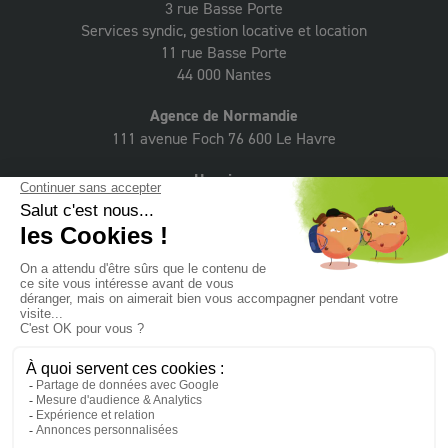
3 rue Basse Porte
Services syndic, gestion locative et location
11 rue Basse Porte
44 000 Nantes
Agence de Normandie
111 avenue Foch 76 600 Le Havre
Horaires
Du lundi au jeudi 9h - 12h30, 13h30 - 18h,
le vendredi 9h - 12h30, 13h30 - 17h
Suivez le Groupe CIF sur :
Facebook
YouTube
LinkedIn
Instagram
Twitter
NEWSLETTER