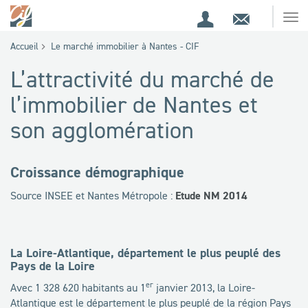
Espace
Contact
Ouv
Espace
client
le
Accueil
Le marché immobilier à Nantes - CIF
me
de
L’attractivité du marché de
recherche
l’immobilier de Nantes et
son agglomération
Croissance démographique
Source INSEE et Nantes Métropole :
Etude NM 2014
La Loire-Atlantique, département le plus peuplé des
Pays de la Loire
er
Avec 1 328 620 habitants au 1
janvier 2013, la Loire-
Atlantique est le département le plus peuplé de la région Pays