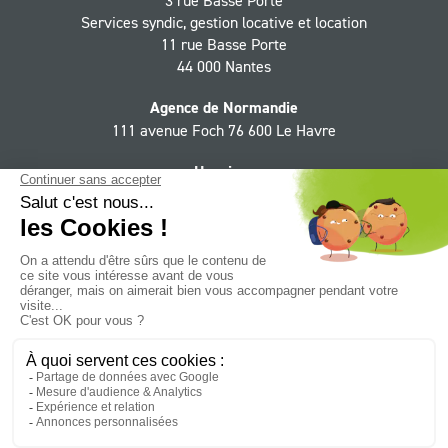
Services syndic, gestion locative et location
11 rue Basse Porte
44 000 Nantes
Agence de Normandie
111 avenue Foch 76 600 Le Havre
Horaires
Du lundi au jeudi 9h - 12h30, 13h30 - 18h,
le vendredi 9h - 12h30, 13h30 - 17h
Suivez le Groupe CIF sur :
Facebook
YouTube
LinkedIn
Instagram
Twitter
NEWSLETTER