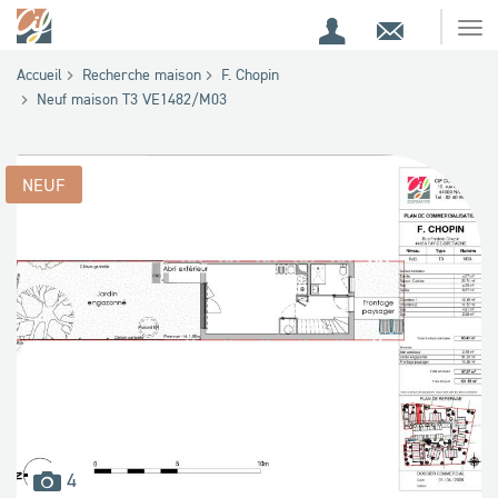
Espace
Contact
Ouv
Espace
client
le
Accueil
Recherche maison
F. Chopin
me
de
Neuf maison T3 VE1482/M03
recherche
NEUF
images
4