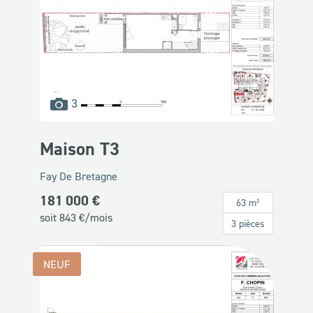
images
3
disponibles
Maison T3
Fay De Bretagne
181 000 €
63 m²
soit
843
€/mois
3 pièces
NEUF