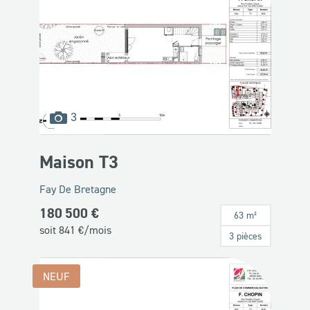
images
3
disponibles
Maison T3
Fay De Bretagne
180 500 €
63 m²
soit
841
€/mois
3 pièces
NEUF