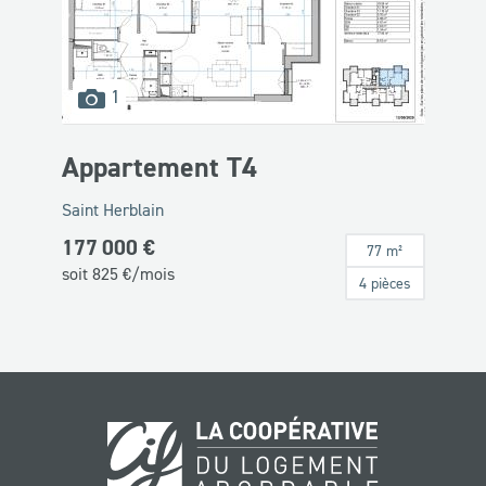
images
1
disponibles
Appartement T4
Saint Herblain
177 000 €
77 m²
soit
825
€/mois
4 pièces