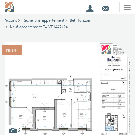
Espace
Contact
Ouv
Espace
client
le
Accueil
Recherche appartement
Bel Horizon
me
de
Neuf appartement T4 VE1447/24
recherche
NEUF
images
2