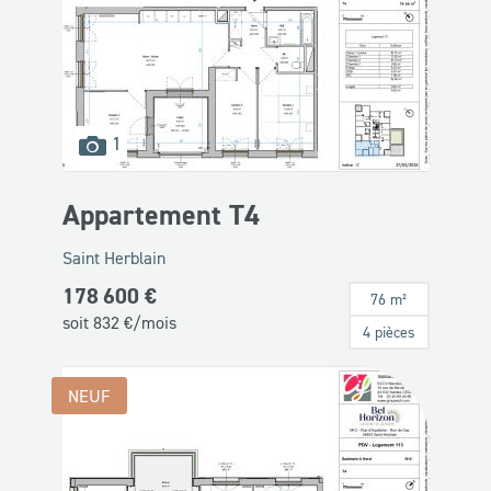
images
1
disponibles
Appartement T4
Saint Herblain
178 600 €
76 m²
soit
832
€/mois
4 pièces
NEUF