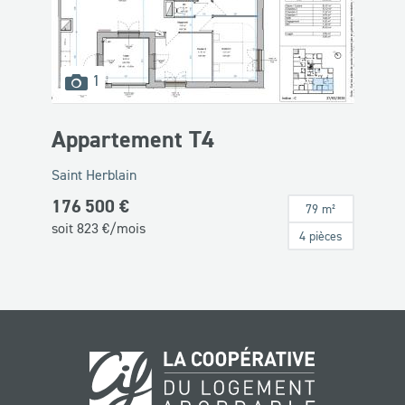
images
1
disponibles
Appartement T4
Saint Herblain
176 500 €
79 m²
soit
823
€/mois
4 pièces