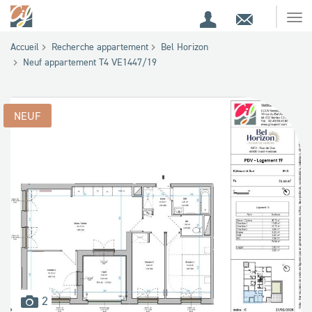
Espace
Contact
Ouv
Espace
client
le
Accueil
Recherche appartement
Bel Horizon
me
de
Neuf appartement T4 VE1447/19
recherche
NEUF
images
2