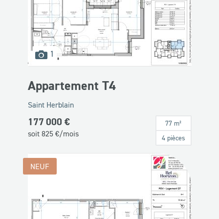
images
1
disponibles
Appartement T4
Saint Herblain
177 000 €
77 m²
soit
825
€/mois
4 pièces
NEUF