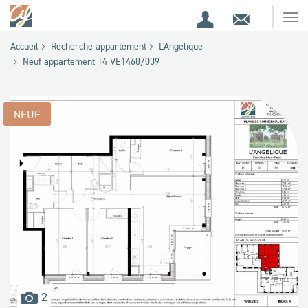
Espace
Contact
Ouv
Espace
client
le
Accueil
Recherche appartement
L'Angelique
me
de
Neuf appartement T4 VE1468/039
recherche
NEUF
images
2