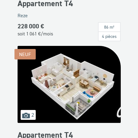
Appartement T4
Reze
228 000 €
86 m²
soit
1 061
€/mois
4 pièces
NEUF
images
2
disponibles
Appartement T4