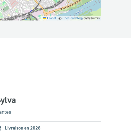
Leaflet
|
©
OpenStreetMap
contributors
ylva
antes
Livraison en 2028