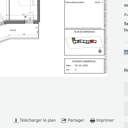
so
Av
Se
li
R
Télécharger le plan
Partager
Imprimer