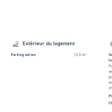
Extérieur du logement
Parking aérien
12.5 m²
Se
li
Po
se
pl
lo
ch
Pr
Ch