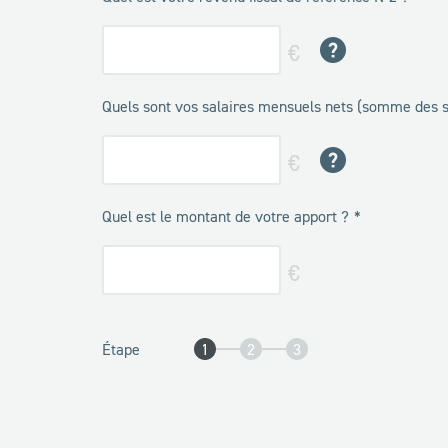
€
Quels sont vos salaires mensuels nets (somme des s
€
Quel est le montant de votre apport ?
€
Étape
1
2
3