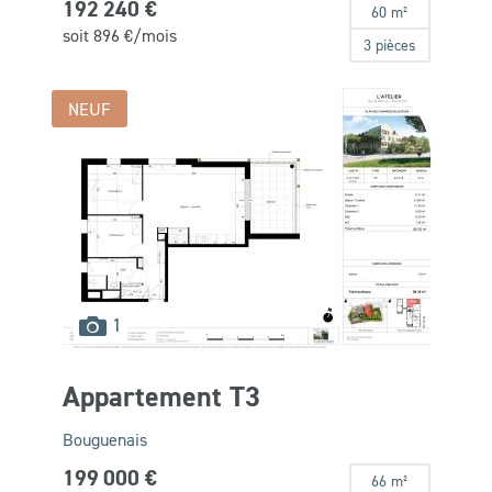
192 240 €
60 m²
soit
896
€/mois
3 pièces
NEUF
images
1
disponibles
Appartement T3
Bouguenais
199 000 €
66 m²