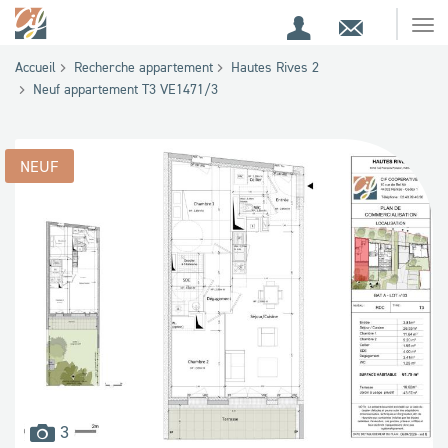
Espace
Contact
Ouv
Espace
client
le
Accueil
Recherche appartement
Hautes Rives 2
me
de
Neuf appartement T3 VE1471/3
recherche
NEUF
images
3