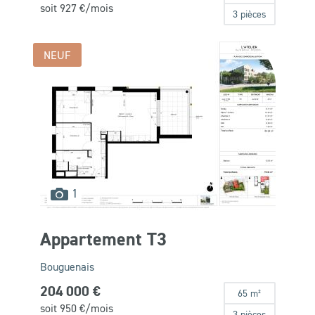
soit
927
€/mois
3 pièces
NEUF
images
1
disponibles
Appartement T3
Bouguenais
204 000 €
65 m²
soit
950
€/mois
3 pièces