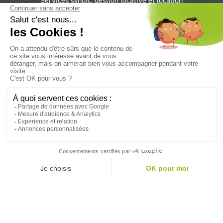
11 rue Basse Porte
44 000 Nantes
Agence de Normandie
111 avenue Foch 76 600 Le Havre
Horaires
Du lundi au jeudi 9h - 12h30, 13h30 - 18h,
le vendredi 9h - 12h30, 13h30 - 17h
Suivez le Groupe CIF sur :
Facebook
YouTube
LinkedIn
Instagram
Twitter
NEWSLETTER
Mentions légales
Contact