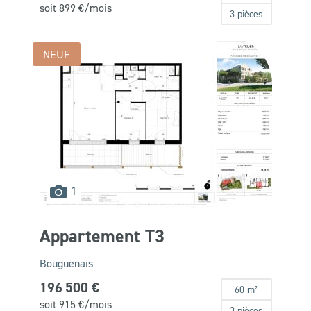
soit
899
€/mois
3 pièces
NEUF
images
1
disponibles
Appartement T3
Bouguenais
196 500 €
60 m²
soit
915
€/mois
3 pièces