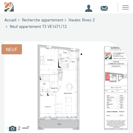
Espace
Contact
Ouv
Espace
client
le
Accueil
Recherche appartement
Hautes Rives 2
me
de
Neuf appartement T3 VE1471/12
recherche
NEUF
images
2