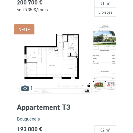
200 700 €
61 m²
soit
935
€/mois
3 pièces
NEUF
images
1
disponibles
Appartement T3
Bouguenais
193 000 €
62 m²