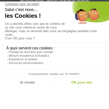
11 rue Basse Porte
44 000 Nantes
Agence de Normandie
111 avenue Foch 76 600 Le Havre
Horaires
Du lundi au jeudi 9h - 12h30, 13h30 - 18h,
le vendredi 9h - 12h30, 13h30 - 17h
Suivez le Groupe CIF sur :
Facebook
YouTube
LinkedIn
Instagram
Twitter
NEWSLETTER
Mentions légales
Contact