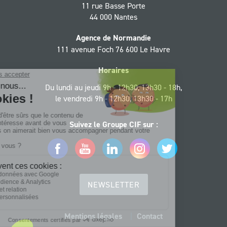
11 rue Basse Porte
44 000 Nantes
Agence de Normandie
111 avenue Foch 76 600 Le Havre
Horaires
Du lundi au jeudi 9h - 12h30, 13h30 - 18h,
le vendredi 9h - 12h30, 13h30 - 17h
Suivez le Groupe CIF sur :
Facebook
YouTube
LinkedIn
Instagram
Twitter
NEWSLETTER
Mentions légales
Contact