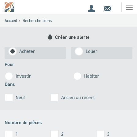
Espace
Contact
Ouv
Espace
client
le
Accueil
Recherche biens
me
de
recherche
Créer une alerte
Acheter
Louer
Pour
Investir
Habiter
Dans
Neuf
Ancien ou récent
Nombre de pièces
1
2
3