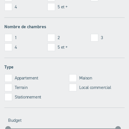
4
5 et +
Nombre de chambres
1
2
3
4
5 et +
Type
Appartement
Maison
Terrain
Local commercial
Stationnement
Budget