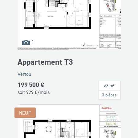
images
1
disponibles
Appartement T3
Vertou
199 500 €
63 m²
soit
929
€/mois
3 pièces
NEUF