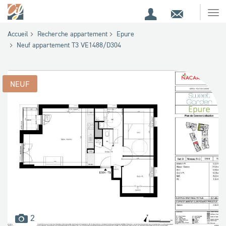
Espace
Contact
Ouv
Espace
client
le
Accueil
Recherche appartement
Epure
me
de
Neuf appartement T3 VE1488/D304
recherche
NEUF
images
2