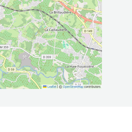
Leaflet
|
©
OpenStreetMap
contributors