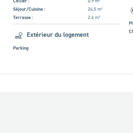
Cellier :
0.9 m²
Séjour/Cuisine :
24.5 m²
Terrasse :
2.6 m²
Pr
Ch
Extérieur du logement
Parking