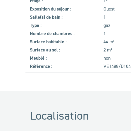
Étage :
1
Exposition du séjour :
Ouest
Salle(s) de bain :
1
Type :
gaz
Nombre de chambres :
1
Surface habitable :
44 m²
Surface au sol :
2 m²
Meublé :
non
Référence :
VE1488/D104
Localisation