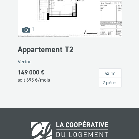
images
1
disponibles
Appartement T2
Vertou
149 000 €
42 m²
soit
695
€/mois
2 pièces