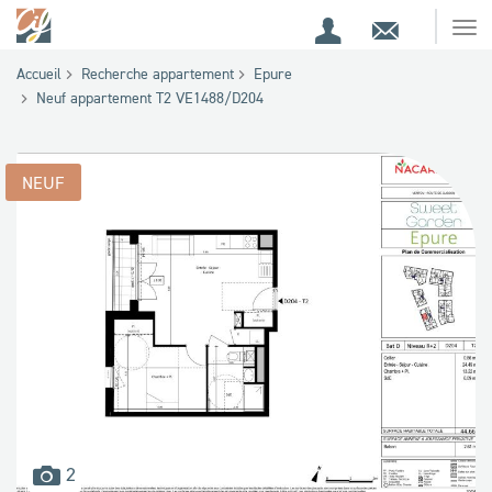
Espace
Contact
Ouv
Espace
client
le
Accueil
Recherche appartement
Epure
me
de
Neuf appartement T2 VE1488/D204
recherche
NEUF
images
2