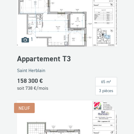
images
1
disponibles
Appartement T3
Saint Herblain
158 300 €
65 m²
soit
738
€/mois
3 pièces
NEUF