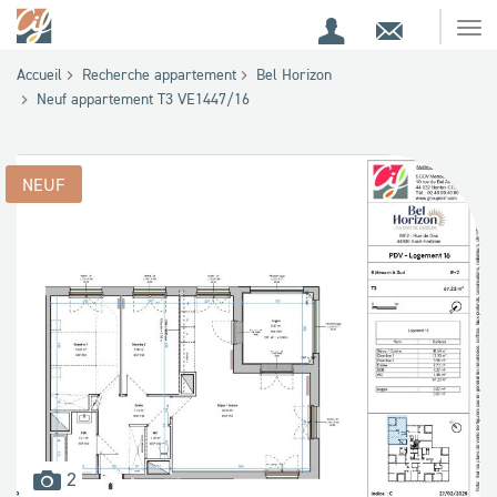
Espace
Contact
Ouv
Espace
client
le
Accueil
Recherche appartement
Bel Horizon
me
de
Neuf appartement T3 VE1447/16
recherche
NEUF
images
2