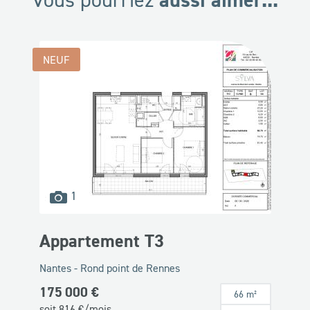
NEUF
images
1
disponibles
Appartement T3
Nantes - Rond point de Rennes
175 000 €
66 m²
soit
816
€/mois