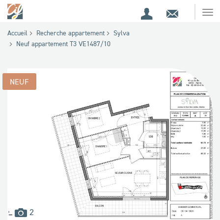
Espace
Contact
Ouv
Espace
client
le
Accueil
Recherche appartement
Sylva
me
de
Neuf appartement T3 VE1487/10
recherche
NEUF
images
2