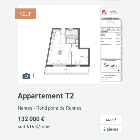
NEUF
images
1
disponibles
Appartement T2
Nantes - Rond point de Rennes
132 000 €
44 m²
soit
616
€/mois
2 pièces