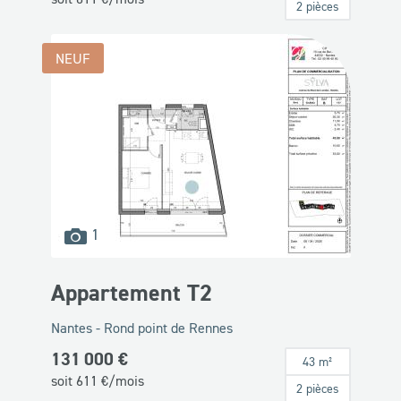
2 pièces
NEUF
images
1
disponibles
Appartement T2
Nantes - Rond point de Rennes
131 000 €
43 m²
soit
611
€/mois
2 pièces