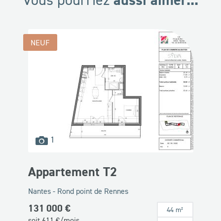
NEUF
images
1
disponibles
Appartement T2
Nantes - Rond point de Rennes
131 000 €
44 m²
soit
611
€/mois