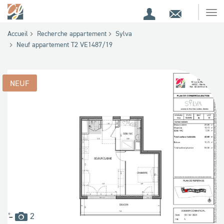
Espace
Contact
Ouv
Espace
client
le
Accueil
Recherche appartement
Sylva
me
de
Neuf appartement T2 VE1487/19
recherche
NEUF
images
2