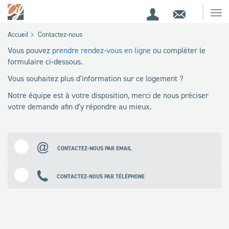
Espace
Contact
Ouv
Espace
client
le
Accueil
Contactez-nous
me
de
Vous pouvez
prendre rendez-vous en ligne
ou compléter le
recherche
formulaire ci-dessous.
Vous souhaitez plus d'information sur ce logement ?
Notre équipe est à votre disposition, merci de nous préciser
votre demande afin d'y répondre au mieux.
CONTACTEZ-NOUS PAR EMAIL
CONTACTEZ-NOUS PAR TÉLÉPHONE