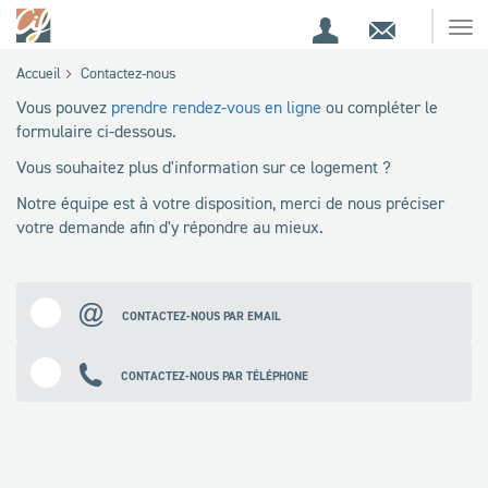
Espace
Contact
Ouv
Espace
client
le
Accueil
Contactez-nous
me
de
Vous pouvez
prendre rendez-vous en ligne
ou compléter le
recherche
formulaire ci-dessous.
Vous souhaitez plus d'information sur ce logement ?
Notre équipe est à votre disposition, merci de nous préciser
votre demande afin d'y répondre au mieux.
CONTACTEZ-NOUS PAR EMAIL
CONTACTEZ-NOUS PAR TÉLÉPHONE