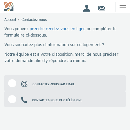
Espace
Contact
Ouv
Espace
client
le
Accueil
Contactez-nous
me
de
Vous pouvez
prendre rendez-vous en ligne
ou compléter le
recherche
formulaire ci-dessous.
Vous souhaitez plus d'information sur ce logement ?
Notre équipe est à votre disposition, merci de nous préciser
votre demande afin d'y répondre au mieux.
CONTACTEZ-NOUS PAR EMAIL
CONTACTEZ-NOUS PAR TÉLÉPHONE