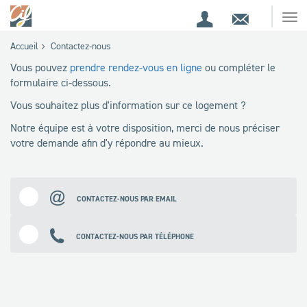
Espace
Contact
Ouv
Espace
client
le
Accueil
Contactez-nous
me
de
Vous pouvez
prendre rendez-vous en ligne
ou compléter le
recherche
formulaire ci-dessous.
Vous souhaitez plus d'information sur ce logement ?
Notre équipe est à votre disposition, merci de nous préciser
votre demande afin d'y répondre au mieux.
CONTACTEZ-NOUS PAR EMAIL
CONTACTEZ-NOUS PAR TÉLÉPHONE