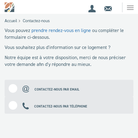
Espace
Contact
Ouv
Espace
client
le
Accueil
Contactez-nous
me
de
Vous pouvez
prendre rendez-vous en ligne
ou compléter le
recherche
formulaire ci-dessous.
Vous souhaitez plus d'information sur ce logement ?
Notre équipe est à votre disposition, merci de nous préciser
votre demande afin d'y répondre au mieux.
CONTACTEZ-NOUS PAR EMAIL
CONTACTEZ-NOUS PAR TÉLÉPHONE