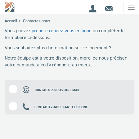
Espace
Contact
Ouv
Espace
client
le
Accueil
Contactez-nous
me
de
Vous pouvez
prendre rendez-vous en ligne
ou compléter le
recherche
formulaire ci-dessous.
Vous souhaitez plus d'information sur ce logement ?
Notre équipe est à votre disposition, merci de nous préciser
votre demande afin d'y répondre au mieux.
CONTACTEZ-NOUS PAR EMAIL
CONTACTEZ-NOUS PAR TÉLÉPHONE