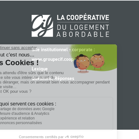
Site institutionnel - corporate :
www.groupecif.coop
Lexique
Questions/Réponses