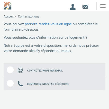
Espace
Contact
Ouv
Espace
client
le
Accueil
Contactez-nous
me
de
Vous pouvez
prendre rendez-vous en ligne
ou compléter le
recherche
formulaire ci-dessous.
Vous souhaitez plus d'information sur ce logement ?
Notre équipe est à votre disposition, merci de nous préciser
votre demande afin d'y répondre au mieux.
CONTACTEZ-NOUS PAR EMAIL
CONTACTEZ-NOUS PAR TÉLÉPHONE