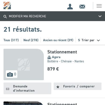
Espace
Contact
Ouv
Trouvez
Espace
client
le
MODIFIER MA RECHERCHE
me
de
votre
recherche
21 résultats.
bien
Tous (317)
Neuf (278)
Ancien ou récent (39)
Stationnement (21)
Trier par
Stationnement
Agora
Bottière - Chénaie - Nantes
879 €
images
0
disponibles
Demande
Favoris / comparer
d'information
Stationnement