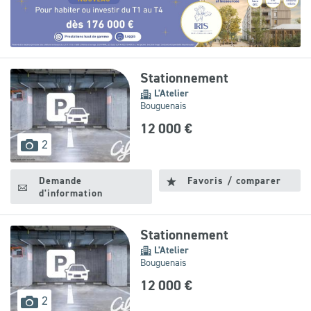
Leaflet
|
©
OpenStreetMap
contributors
Stationnement
L'Atelier
Bouguenais
12 000 €
images
2
disponibles
Demande
Favoris / comparer
d'information
Stationnement
L'Atelier
Bouguenais
12 000 €
images
2