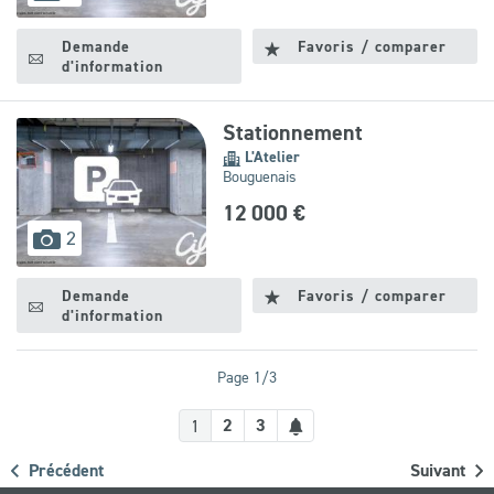
disponibles
Demande
Favoris / comparer
d'information
Stationnement
L'Atelier
Bouguenais
12 000 €
images
2
disponibles
Demande
Favoris / comparer
d'information
Page 1/3
Créer
2
3
1
une
Précédent
Suivant
alerte