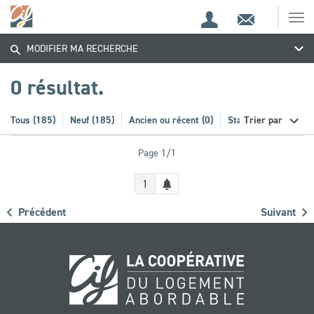
Espace
Contact
Ouv
Trouvez
Espace
client
le
MODIFIER MA RECHERCHE
me
de
votre
recherche
0 résultat.
bien
Tous (185)
Neuf (185)
Ancien ou récent (0)
Stationnement (20)
Trier par
Page 1/1
Créer
1
une
Précédent
Suivant
alerte