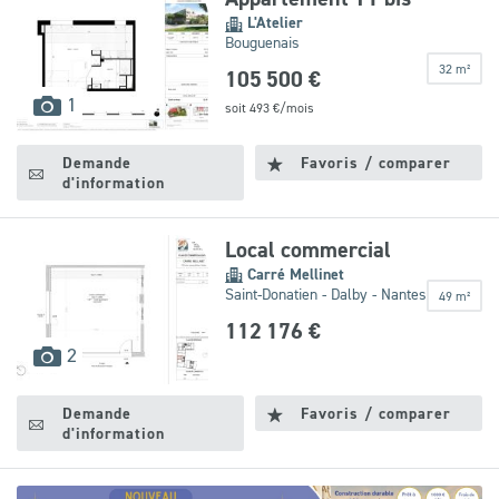
L'Atelier
Bouguenais
32 m²
105 500 €
images
1
soit
493
€/mois
disponibles
Demande
Favoris / comparer
d'information
Local commercial
Carré Mellinet
Saint-Donatien - Dalby - Nantes
49 m²
112 176 €
images
2
disponibles
Demande
Favoris / comparer
d'information