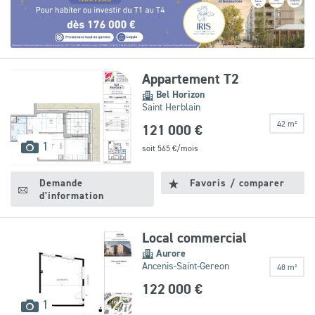
Leaflet
|
©
OpenStreetMap
contributors
Appartement T2
Bel Horizon
Saint Herblain
42 m²
121 000 €
images
1
soit
565
€/mois
disponibles
Demande
Favoris / comparer
d'information
Local commercial
Aurore
Ancenis-Saint-Gereon
48 m²
122 000 €
images
1