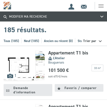
Espace
Contact
Ouv
Trouvez
Espace
client
le
MODIFIER MA RECHERCHE
me
de
votre
recherche
185 résultats.
bien
Tous (185)
Neuf (185)
Ancien ou récent (0)
Stationnement (20)
Trier par
Appartement T1 bis
L'Atelier
Bouguenais
33 m²
101 500 €
images
1
soit
475
€/mois
disponibles
Demande
Favoris / comparer
d'information
Appartement T1 bis