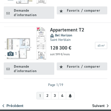
disponibles
Demande
Favoris / comparer
d'information
Appartement T2
Bel Horizon
Saint Herblain
45 m²
128 300 €
images
1
soit
599
€/mois
disponibles
Demande
Favoris / comparer
d'information
Page 1/19
Créer
2
3
4
1
une
Précédent
Suivant
alerte