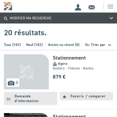
Espace
Contact
Ouv
Trouvez
Espace
client
le
MODIFIER MA RECHERCHE
me
de
votre
recherche
20 résultats.
bien
Tous (182)
Neuf (182)
Ancien ou récent (0)
Stationnement (20)
Trier par
Stationnement
Agora
Bottière - Chénaie - Nantes
879 €
images
0
disponibles
Demande
Favoris / comparer
d'information
Stationnement