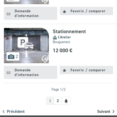
disponibles
Demande
Favoris / comparer
d'information
Stationnement
L'Atelier
Bouguenais
12 000 €
images
2
disponibles
Demande
Favoris / comparer
d'information
Page 1/2
Créer
2
1
une
Précédent
Suivant
alerte