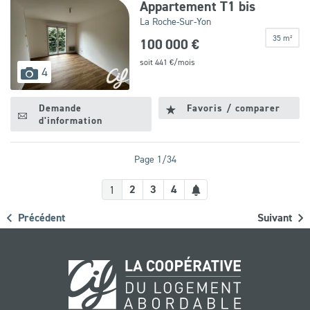
Appartement T1 bis
La Roche-Sur-Yon
35 m²
100 000 €
soit
441
€/mois
images
4
disponibles
Demande
Favoris / comparer
d'information
Page 1/34
Créer
2
3
4
1
une
Précédent
Suivant
alerte