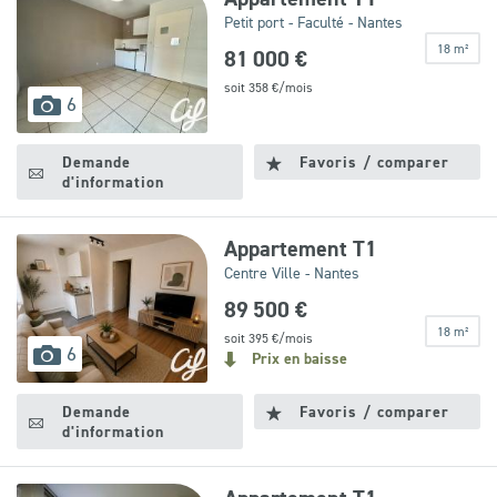
Petit port - Faculté - Nantes
18 m²
81 000 €
soit
358
€/mois
images
6
disponibles
Demande
Favoris / comparer
d'information
Appartement T1
Centre Ville - Nantes
89 500 €
18 m²
soit
395
€/mois
images
6
Prix en baisse
disponibles
Demande
Favoris / comparer
d'information