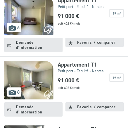
Appartement T1
Petit port - Faculté - Nantes
19 m²
91 000 €
soit
402
€/mois
Leaflet
|
©
OpenStreetMap
contributors
images
6
disponibles
Demande
Favoris / comparer
d'information
Appartement T1
Petit port - Faculté - Nantes
19 m²
91 000 €
soit
402
€/mois
images
8
disponibles
Demande
Favoris / comparer
d'information