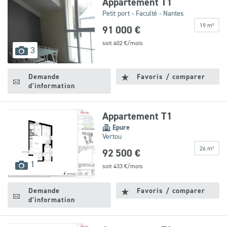
Appartement T1
Petit port - Faculté - Nantes
19 m²
91 000 €
soit
402
€/mois
images
3
disponibles
Demande
Favoris / comparer
d'information
Appartement T1
Epure
Vertou
26 m²
92 500 €
images
1
soit
433
€/mois
disponibles
Demande
Favoris / comparer
d'information