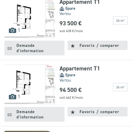
Appartement T1
Epure
Vertou
26 m²
93 500 €
images
1
soit
438
€/mois
disponibles
Demande
Favoris / comparer
d'information
Appartement T1
Epure
Vertou
26 m²
94 500 €
images
1
soit
442
€/mois
disponibles
Demande
Favoris / comparer
d'information