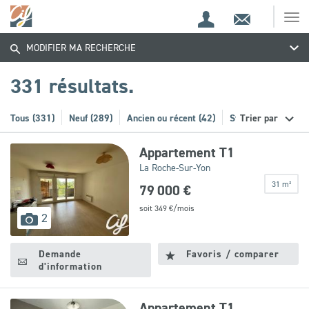
Espace
Contact
Ouv
Trouvez
Espace
client
le
MODIFIER MA RECHERCHE
me
de
votre
recherche
331 résultats.
bien
Tous (331)
Neuf (289)
Ancien ou récent (42)
Stationnement (21)
Trier par
Appartement T1
La Roche-Sur-Yon
31 m²
79 000 €
soit
349
€/mois
images
2
disponibles
Demande
Favoris / comparer
d'information
Appartement T1