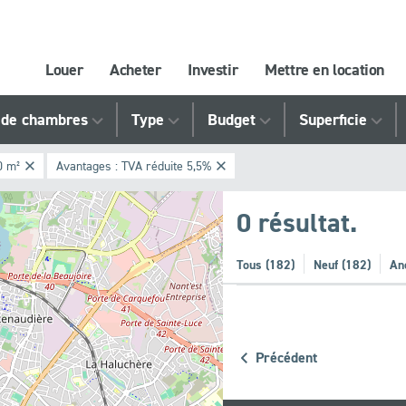
Louer
Acheter
Investir
Mettre en location
de chambres
Type
Budget
Superficie
0 m²
Avantages :
TVA réduite 5,5%
0 résultat.
Tous (182)
Neuf (182)
Anc
Précédent