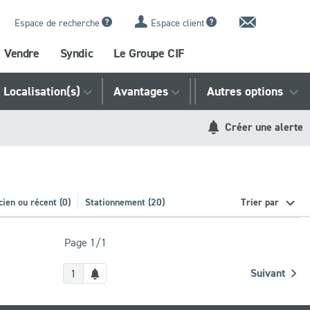
Contact
Espace de recherche
Espace client
Vendre
Syndic
Le Groupe CIF
Localisation(s)
Avantages
Référence
Autres options
Créer une alerte
ien ou récent (0)
Stationnement (20)
Trier par
Page 1/1
Créer
Suivant
1
une
alerte