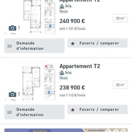
Iris
Reze
55 m²
240 900 €
images
1
soit
1 121
€/mois
disponibles
Demande
Favoris / comparer
d'information
Appartement T2
Iris
Reze
55 m²
238 900 €
images
1
soit
1 112
€/mois
disponibles
Demande
Favoris / comparer
d'information