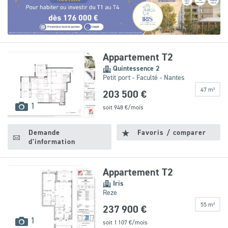
Leaflet
|
©
OpenStreetMap
contributors
Appartement T2
Quintessence 2
Petit port - Faculté - Nantes
47 m²
203 500 €
images
1
soit
948
€/mois
disponibles
Demande
Favoris / comparer
d'information
Appartement T2
Iris
Reze
55 m²
237 900 €
images
1
soit
1 107
€/mois