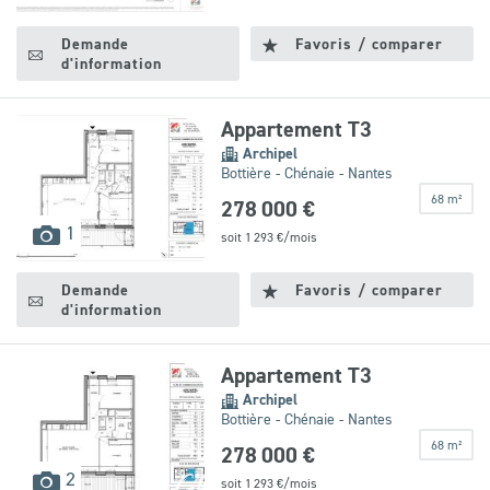
disponibles
Demande
Favoris / comparer
d'information
Appartement T3
Archipel
Bottière - Chénaie - Nantes
68 m²
278 000 €
images
1
soit
1 293
€/mois
disponibles
Demande
Favoris / comparer
d'information
Appartement T3
Archipel
Bottière - Chénaie - Nantes
68 m²
278 000 €
images
2
soit
1 293
€/mois