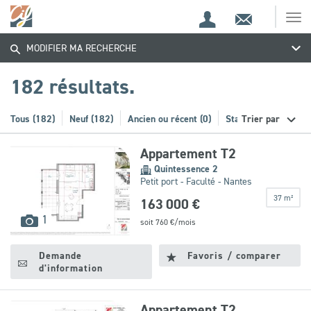
Espace
Contact
Ouv
Trouvez
Espace
client
le
MODIFIER MA RECHERCHE
me
de
votre
recherche
182 résultats.
bien
Tous (182)
Neuf (182)
Ancien ou récent (0)
Stationnement (20)
Trier par
Appartement T2
Quintessence 2
Petit port - Faculté - Nantes
37 m²
163 000 €
images
1
soit
760
€/mois
disponibles
Demande
Favoris / comparer
d'information
Appartement T2