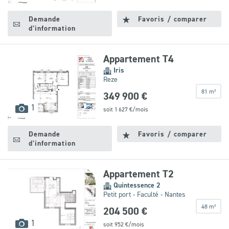
disponibles
Demande
Favoris / comparer
d'information
Appartement T4
Iris
Reze
81 m²
349 900 €
images
1
soit
1 627
€/mois
disponibles
Demande
Favoris / comparer
d'information
Appartement T2
Quintessence 2
Petit port - Faculté - Nantes
48 m²
204 500 €
images
1
soit
952
€/mois