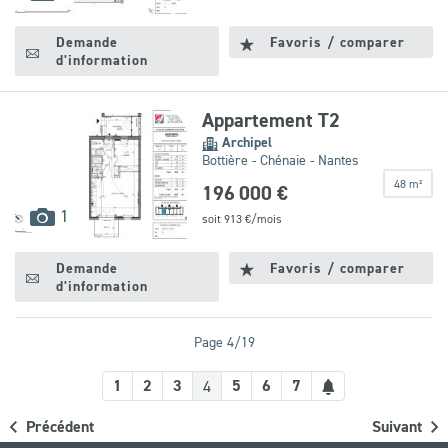
disponibles
Demande
Favoris / comparer
d'information
Appartement T2
Archipel
Bottière - Chénaie - Nantes
48 m²
196 000 €
images
1
soit
913
€/mois
disponibles
Demande
Favoris / comparer
d'information
Page 4/19
Créer
1
2
3
5
6
7
4
une
Précédent
Suivant
alerte