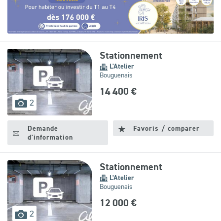
Leaflet
|
©
OpenStreetMap
contributors
Stationnement
L'Atelier
Bouguenais
14 400 €
images
2
disponibles
Demande
Favoris / comparer
d'information
Stationnement
L'Atelier
Bouguenais
12 000 €
images
2