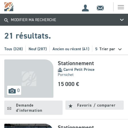
Espace
Contact
Ouv
Trouvez
Espace
client
le
MODIFIER MA RECHERCHE
me
de
votre
recherche
21 résultats.
bien
Tous (328)
Neuf (287)
Ancien ou récent (41)
Stationnement (21)
Trier par
Stationnement
Carré Petit Prince
Pornichet
15 000 €
images
0
disponibles
Demande
Favoris / comparer
d'information
Stationnement