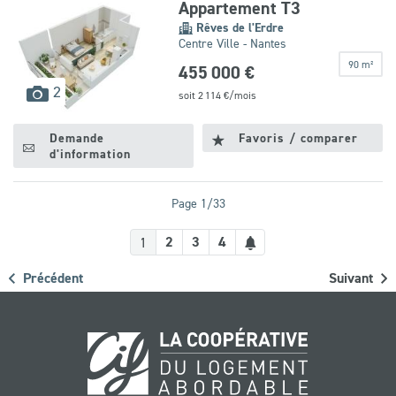
Appartement T3
Rêves de l'Erdre
Centre Ville - Nantes
90 m²
455 000 €
images
2
soit
2 114
€/mois
disponibles
Demande
Favoris / comparer
d'information
Page 1/33
Créer
2
3
4
1
une
Précédent
Suivant
alerte