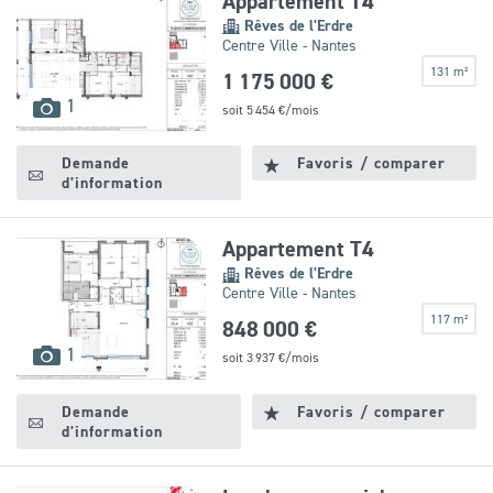
Appartement T4
Rêves de l'Erdre
Centre Ville - Nantes
131 m²
1 175 000 €
Leaflet
|
©
OpenStreetMap
contributors
images
1
soit
5 454
€/mois
disponibles
Demande
Favoris / comparer
d'information
Appartement T4
Rêves de l'Erdre
Centre Ville - Nantes
117 m²
848 000 €
images
1
soit
3 937
€/mois
disponibles
Demande
Favoris / comparer
d'information