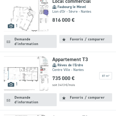
Local commercial
Faubourg le Mevel
Lion d'Or - Sèvre - Nantes
816 000 €
images
1
disponibles
Demande
Favoris / comparer
d'information
Appartement T3
Rêves de l'Erdre
Centre Ville - Nantes
87 m²
735 000 €
images
1
soit
3 413
€/mois
disponibles
Demande
Favoris / comparer
d'information