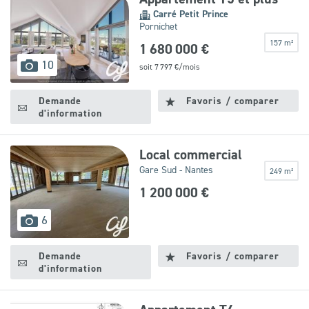
Carré Petit Prince
Pornichet
157 m²
1 680 000 €
images
10
soit
7 797
€/mois
disponibles
Demande
Favoris / comparer
d'information
Local commercial
Gare Sud - Nantes
249 m²
1 200 000 €
images
6
disponibles
Demande
Favoris / comparer
d'information