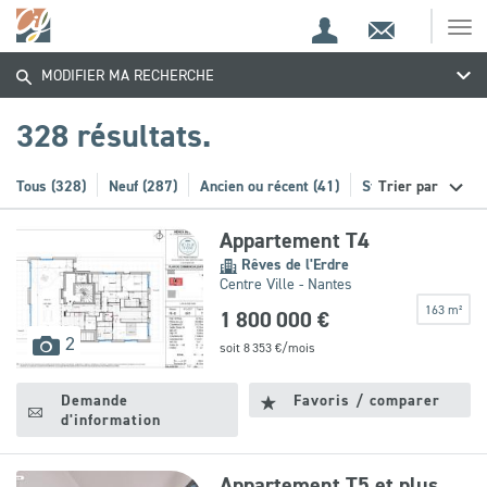
Espace
Contact
Ouv
Trouvez
Espace
client
le
MODIFIER MA RECHERCHE
me
de
votre
recherche
328 résultats.
bien
Tous (328)
Neuf (287)
Ancien ou récent (41)
Stationnement (21)
Trier par
Appartement T4
Rêves de l'Erdre
Centre Ville - Nantes
163 m²
1 800 000 €
images
2
soit
8 353
€/mois
disponibles
Demande
Favoris / comparer
d'information
Appartement T5 et plus