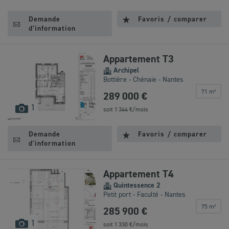
disponibles
Demande
Favoris / comparer
d'information
Appartement T3
Archipel
Bottière - Chénaie - Nantes
71 m²
289 000 €
images
1
soit
1 344
€/mois
disponibles
Demande
Favoris / comparer
d'information
Appartement T4
Quintessence 2
Petit port - Faculté - Nantes
75 m²
285 900 €
images
1
soit
1 330
€/mois