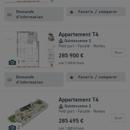
disponibles
Demande
Favoris / comparer
d'information
Appartement T4
Quintessence 2
Petit port - Faculté - Nantes
75 m²
285 900 €
images
1
soit
1 330
€/mois
disponibles
Demande
Favoris / comparer
d'information
Appartement T4
Quintessence 2
Petit port - Faculté - Nantes
76 m²
285 495 €
images
2
soit
1 328
€/mois