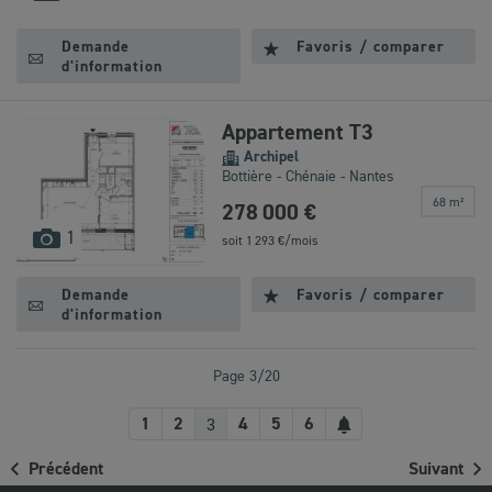
disponibles
Demande
Favoris / comparer
d'information
Appartement T3
Archipel
Bottière - Chénaie - Nantes
68 m²
278 000 €
images
1
soit
1 293
€/mois
disponibles
Demande
Favoris / comparer
d'information
Page 3/20
Créer
1
2
4
5
6
3
une
Précédent
Suivant
alerte