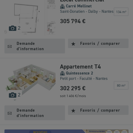
Carré Mellinet
Saint-Donatien - Dalby - Nantes
134 m²
305 794 €
images
2
disponibles
Demande
Favoris / comparer
d'information
Appartement T4
Quintessence 2
Petit port - Faculté - Nantes
80 m²
302 295 €
images
2
soit
1 406
€/mois
disponibles
Demande
Favoris / comparer
d'information