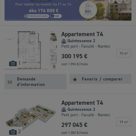
Leaflet
|
©
OpenStreetMap
contributors
Appartement T4
Quintessence 2
Petit port - Faculté - Nantes
75 m²
300 195 €
images
1
soit
1 396
€/mois
disponibles
Demande
Favoris / comparer
d'information
Appartement T4
Quintessence 2
Petit port - Faculté - Nantes
79 m²
297 045 €
images
2
soit
1 382
€/mois