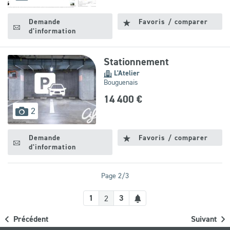
disponibles
Demande
Favoris / comparer
d'information
Stationnement
L'Atelier
Bouguenais
14 400 €
images
2
disponibles
Demande
Favoris / comparer
d'information
Page 2/3
Créer
1
3
2
une
Précédent
Suivant
alerte