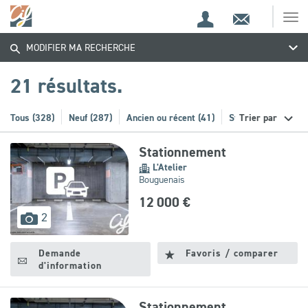
Espace
Contact
Ouv
Trouvez
Espace
client
le
MODIFIER MA RECHERCHE
me
de
votre
recherche
21 résultats.
bien
Tous (328)
Neuf (287)
Ancien ou récent (41)
Stationnement (21)
Trier par
Stationnement
L'Atelier
Bouguenais
12 000 €
images
2
disponibles
Demande
Favoris / comparer
d'information
Stationnement