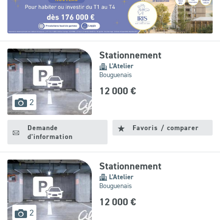
Leaflet
|
©
OpenStreetMap
contributors
Stationnement
L'Atelier
Bouguenais
12 000 €
images
2
disponibles
Demande
Favoris / comparer
d'information
Stationnement
L'Atelier
Bouguenais
12 000 €
images
2